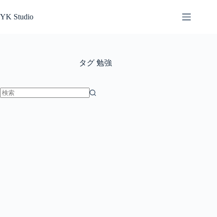
コ
ン
YK Studio
テ
ン
ツ
へ
タグ
勉強
ス
キ
ッ
プ
結
果
な
し