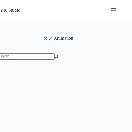
コ
ン
YK Studio
テ
ン
ツ
へ
タグ
Animation
ス
キ
ッ
プ
結
果
な
し