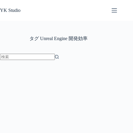
コ
ン
YK Studio
テ
ン
ツ
へ
タグ
Unreal Engine 開発効率
ス
キ
ッ
プ
結
果
な
し