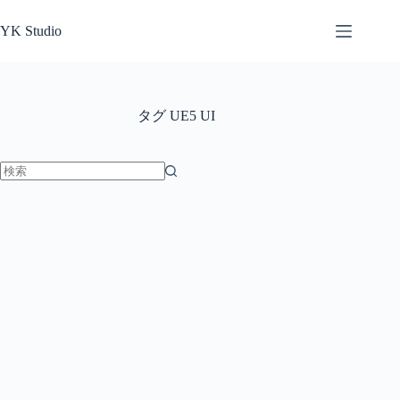
コ
ン
YK Studio
テ
ン
ツ
へ
タグ
UE5 UI
ス
キ
ッ
プ
結
果
な
し