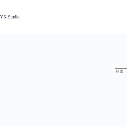
コ
ン
テ
YK Studio
ン
ツ
へ
ス
キ
ッ
プ
結
果
な
し