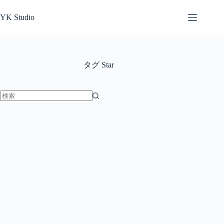
コ
ン
YK Studio
テ
ン
ツ
へ
タグ
Star
ス
キ
ッ
プ
結
果
な
し