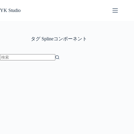
コ
ン
YK Studio
テ
ン
ツ
へ
タグ
Splineコンポーネント
ス
キ
ッ
プ
結
果
な
し