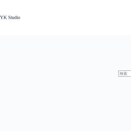
コ
ン
テ
YK Studio
ン
ツ
へ
ス
キ
ッ
プ
結
果
な
し