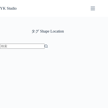
コ
ン
YK Studio
テ
ン
ツ
へ
タグ
Shape Location
ス
キ
ッ
プ
結
果
な
し