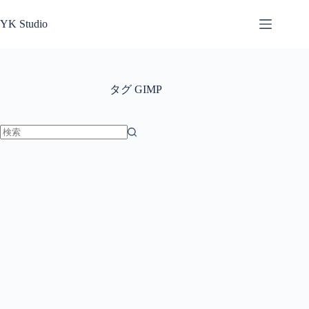
コ
ン
YK Studio
テ
ン
ツ
へ
タグ
GIMP
ス
キ
ッ
プ
結
果
な
し