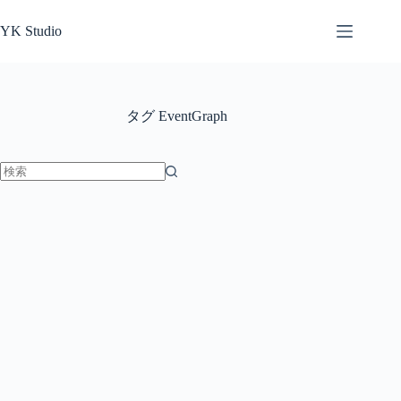
コ
ン
YK Studio
テ
ン
ツ
へ
タグ
EventGraph
ス
キ
ッ
プ
結
果
な
し