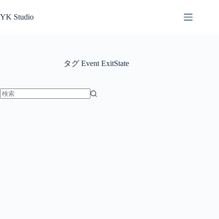
コ
ン
YK Studio
テ
ン
ツ
へ
タグ
Event ExitState
ス
キ
ッ
プ
結
果
な
し