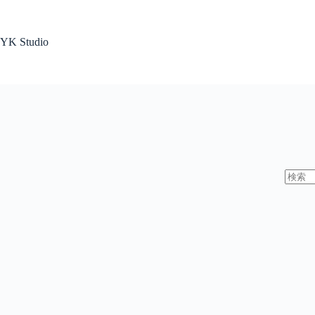
コ
ン
テ
YK Studio
ン
ツ
へ
ス
キ
ッ
プ
結
果
な
し